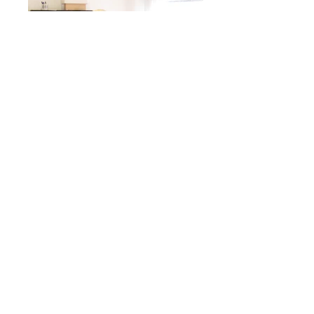
Organizziamo “Viaggi Premio“,
attività di Team Building
uniche e indimenticabili in Italia e
Giappone.
Progettiamo itinerari esclusivi basati sui
vostri obbiettivi aziendali e
sulle preferenze del gruppo,
trasformando ogni viaggio in